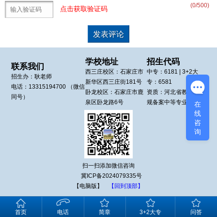
(
0
/500)
点击获取验证码
学校地址
招生代码
联系我们
西三庄校区：
石家庄市
中专：
6181
| 3+2大
招生办：
耿老师
新华区
西三庄街181号
专：
6581
电话：
13315194700
（微信
卧龙校区：
石家庄市鹿
资质：河北省教育厅正
同号）
泉区
卧龙路6号
规备案中等专业学校
在
线
咨
询
扫一扫添加微信咨询
冀ICP备2024079335号
【电脑版】
【回到顶部】
首页
电话
简章
3+2大专
问答