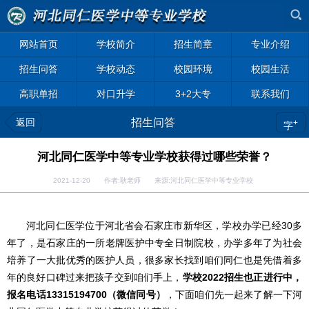
网站首页
学校简介
招生简章
专业介绍
招生问答
学校动态
校园环境
校园生活
高职单招
对口升学
3+2大专
联系我们
返回
招生问答
+
字
河北同仁医学中等专业学校获得过哪些荣誉？
2021-12-20 作者:耿老师 来源:河北同仁医学中等专业学校
河北同仁医学位于河北省会石家庄市新华区，学校办学已经30多
年了，是石家庄的一所老牌医护中专全日制院校，办学多年了为社会
培养了一大批优秀的医护人员，很多家长找到咱们同仁也是凭借着多
年的良好口碑过来把孩子交到咱们手上，
学校2022招生也正进行中，
报名电话13315194700（微信同号）
，下面咱们先一起来了解一下河