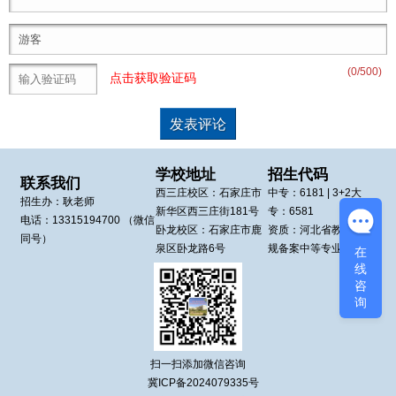
(
0
/500)
点击获取验证码
学校地址
招生代码
联系我们
西三庄校区：
石家庄市
中专：
6181
| 3+2大
招生办：
耿老师
新华区
西三庄街181号
专：
6581
电话：
13315194700
（微信
卧龙校区：
石家庄市鹿
资质：河北省教育厅正
同号）
泉区
卧龙路6号
规备案中等专业学校
在
线
咨
询
扫一扫添加微信咨询
冀ICP备2024079335号