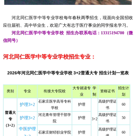
河北同仁医学中等专业学校每年春秋两季招生，现面向全国招收
应往届初、高中毕业生，欢迎广大有志于医疗事业的同学报名学习。
河北同仁医学中等专业学校 招生办联系电话：13315194700（微
信同号）
河北同仁医学中等专业学校招生专业：
2026年河北同仁医学中等专业学校 3+2普通大专 招生计划一览表
大专就读专
学
招生计
类别
专业
衔接大专院校
资格证书
业
制
划
石家庄医学高等专科
高级护理证
护理3+2
护理
60
学校
书
普通大
河北青年管理干部学
高级护理证
护理3+2
护理
50
专
3+2
院
书
（3+2）
中医护理
高级护理证
石家庄财经职业学院
护理
60
书