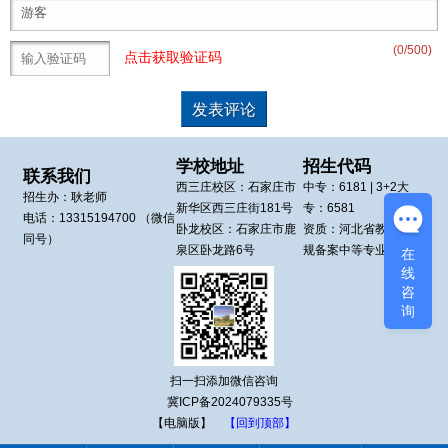
(
0
/500)
点击获取验证码
学校地址
招生代码
联系我们
西三庄校区：
石家庄市
中专：
6181
| 3+2大
招生办：
耿老师
新华区
西三庄街181号
专：
6581
电话：
13315194700
（微信
卧龙校区：
石家庄市鹿
资质：河北省教育厅正
同号）
泉区
卧龙路6号
规备案中等专业学校
在
线
咨
询
扫一扫添加微信咨询
冀ICP备2024079335号
【电脑版】
【回到顶部】