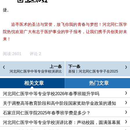
捷。
追寻医术的圣洁与荣誉，放飞你我的青春与梦想！
河北同仁医学
院热忱欢迎广大有志于医护事业的学子报考，让我们携手共创美好未
来！
阅读:
2601
评论:
2
上一条
下一条
河北同仁医学中等专业学校演讲比
喜报丨河北同仁医专学子在2025
赛：声动校园，圆满落幕展风采
年“弘联杯”河北省职业院校技能大赛
(中职)护理技能赛项荣获省级三等奖
相关文章
热门文章
河北同仁医学中等专业学校2026年春季班能升学吗
关于调整高等教育阶段和高中阶段国家奖助学金政策的通知
石家庄同仁医学院2025年春季班学费是多少？
河北同仁医学中等专业学校演讲比赛：声动校园，圆满落幕展
风采