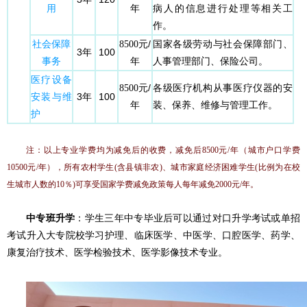
用
年
病人的信息进行处理等相关工
作。
社会保障
元/
国家各级劳动与社会保障部门、
8500
3年
100
事务
年
人事管理部门、保险公司。
医疗设备
元/
各级医疗机构从事医疗仪器的安
8500
安装与维
3年
100
年
装、保养、维修与管理工作。
护
注：以上专业学费均为减免后的收费，减免后8500元/年（城市户口学费
10500元/年），所有农村学生(含县镇非农)、城市家庭经济困难学生(比例为在校
生城市人数的10％)可享受国家学费减免政策每人每年减免2000元/年。
中专班升学
：学生三年中专毕业后可以通过对口升学考试或单招
考试升入大专院校学习护理、临床医学、中医学、口腔医学、药学、
康复治疗技术、医学检验技术、医学影像技术专业。