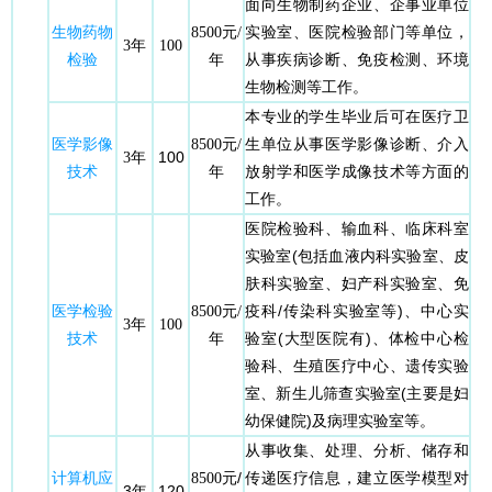
面向生物制药企业、企事业单位
生物药物
实验室、医院检验部门等单位，
8500元/
3年
100
检验
从事疾病诊断、免疫检测、环境
年
生物检测等工作。
本专业的学生毕业后可在医疗卫
医学影像
生单位从事医学影像诊断、介入
8500元/
100
3年
技术
放射学和医学成像技术等方面的
年
工作。
医院检验科、输血科、临床科室
实验室(包括血液内科实验室、皮
肤科实验室、妇产科实验室、免
医学检验
疫科/传染科实验室等)、中心实
8500元/
3年
100
技术
验室(大型医院有)、体检中心检
年
验科、生殖医疗中心、遗传实验
室、新生儿筛查实验室(主要是妇
幼保健院)及病理实验室等。
从事收集、处理、分析、储存和
计算机应
元/
传递医疗信息，建立医学模型对
8500
3年
120