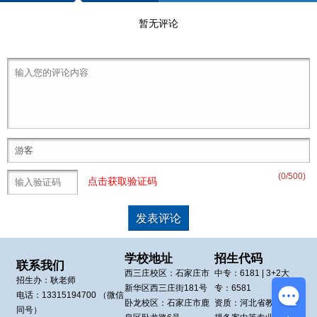
暂无评论
(
0
/500)
点击获取验证码
学校地址
招生代码
联系我们
西三庄校区：
石家庄市
中专：
6181
| 3+2大
招生办：
耿老师
新华区
西三庄街181号
专：
6581
电话：
13315194700
（微信
卧龙校区：
石家庄市鹿
资质：河北省教育厅正
同号）