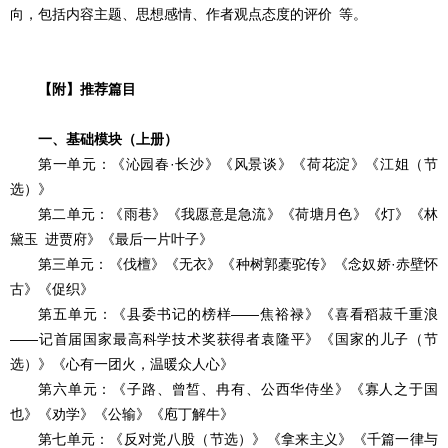
向，包括内容主题、思想感情、作者观点态度的评价 等。
【附】推荐篇目
一、基础模块（上册）
第一单元：《沁园春·长沙》《风景谈》《荷花淀》《江姐（节
选）》
第二单元：《雨巷》《我愿意是急流》《荷塘月色》《灯》《林
黛玉 进贾府》《最后一片叶子》
第三单元：《伐檀》《无衣》《种树郭橐驼传》《念奴娇·赤壁怀
古》《促织》
第五单元：《县委书记的榜样——焦裕禄》《喜看稻菽千重浪
——记首届国家最高科学技术奖获得者袁隆平》《国家的儿子（节
选）》《心有一团火，温暖众人心》
第六单元：《子路、曾皙、冉有、公西华侍坐》《寡人之于国
也》《劝学》《公输》《庖丁解牛》
第七单元：《反对党八股（节选）》《拿来主义》《千篇一律与