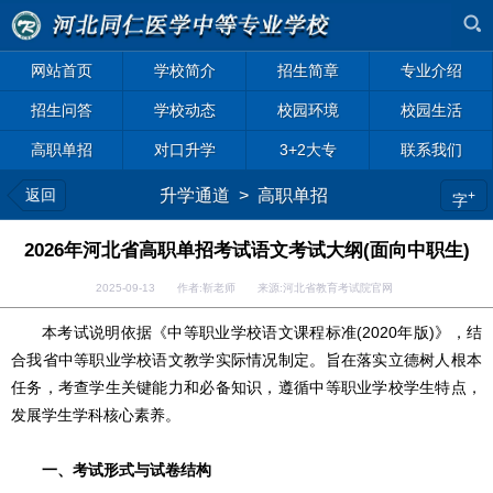
网站首页
学校简介
招生简章
专业介绍
招生问答
学校动态
校园环境
校园生活
高职单招
对口升学
3+2大专
联系我们
返回
升学通道
>
高职单招
+
字
2026年河北省高职单招考试语文考试大纲(面向中职生)
2025-09-13 作者:靳老师 来源:河北省教育考试院官网
本考试说明依据《中等职业学校语文课程标准(2020年版)》，结
合我省中等职业学校语文教学实际情况制定。旨在落实立德树人根本
任务，考查学生关键能力和必备知识，遵循中等职业学校学生特点，
发展学生学科核心素养。
一、考试形式与试卷结构