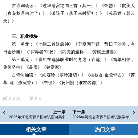
古诗词诵读：《过华清宫绝句三首（其一）》《锦瑟》《虞美人
（春花秋月何时了）》《破阵子（燕子来时新社）》《苏幕遮（碧云
天）》
三、职业模块
第一单元：《七律二首送瘟神》《宁夏闽宁镇：昔日干沙滩，今
日金沙滩》《“探界者”钟扬》《闪亮的坐标——劳模王进喜》
第三单元：《青年在选择职业时的考虑（节选）》《简单相信，
傻傻坚持》《品质》《鉴赏家》
古诗词诵读：《雨霖铃（寒蝉凄切）》《桂枝香·金陵怀古》《苏
幕 遮（燎沉香）》《书愤》《扬州慢（淮左名都）》
阅读:
283
评论:
0
上一条
下一条
2026年河北高职单招考试面向高中
2026年河北省高职单招考试数学考
生考试七类职业技能考试说明
试大纲(面向中职生)
相关文章
热门文章