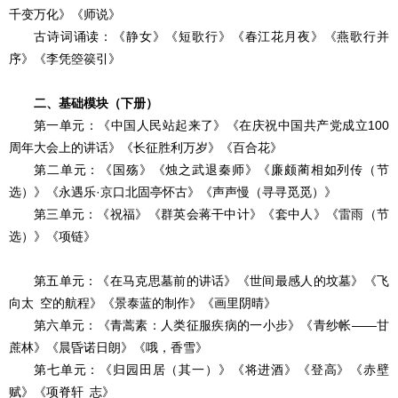
千变万化》《师说》
古诗词诵读：《静女》《短歌行》《春江花月夜》《燕歌行并
序》《李凭箜篌引》
二、基础模块（下册）
第一单元：《中国人民站起来了》《在庆祝中国共产党成立100
周年大会上的讲话》《长征胜利万岁》《百合花》
第二单元：《国殇》《烛之武退秦师》《廉颇蔺相如列传（节
选）》《永遇乐·京口北固亭怀古》《声声慢（寻寻觅觅）》
第三单元：《祝福》《群英会蒋干中计》《套中人》《雷雨（节
选）》《项链》
第五单元：《在马克思墓前的讲话》《世间最感人的坟墓》《飞
向太 空的航程》《景泰蓝的制作》《画里阴晴》
第六单元：《青蒿素：人类征服疾病的一小步》《青纱帐——甘
蔗林》《晨昏诺日朗》《哦，香雪》
第七单元：《归园田居（其一）》《将进酒》《登高》《赤壁
赋》《项脊轩 志》