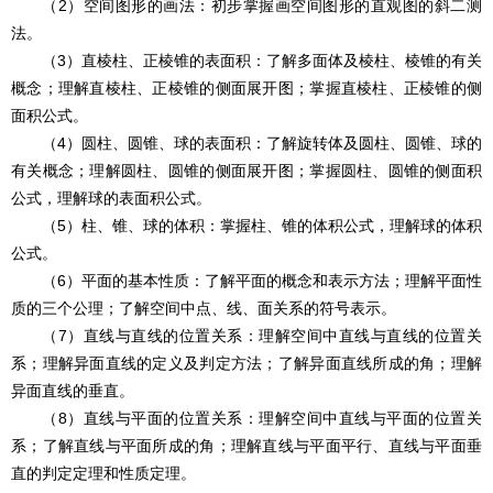
（2）空间图形的画法：初步掌握画空间图形的直观图的斜二测
法。
（3）直棱柱、正棱锥的表面积：了解多面体及棱柱、棱锥的有关
概念；理解直棱柱、正棱锥的侧面展开图；掌握直棱柱、正棱锥的侧
面积公式。
（4）圆柱、圆锥、球的表面积：了解旋转体及圆柱、圆锥、球的
有关概念；理解圆柱、圆锥的侧面展开图；掌握圆柱、圆锥的侧面积
公式，理解球的表面积公式。
（5）柱、锥、球的体积：掌握柱、锥的体积公式，理解球的体积
公式。
（6）平面的基本性质：了解平面的概念和表示方法；理解平面性
质的三个公理；了解空间中点、线、面关系的符号表示。
（7）直线与直线的位置关系：理解空间中直线与直线的位置关
系；理解异面直线的定义及判定方法；了解异面直线所成的角；理解
异面直线的垂直。
（8）直线与平面的位置关系：理解空间中直线与平面的位置关
系；了解直线与平面所成的角；理解直线与平面平行、直线与平面垂
直的判定定理和性质定理。