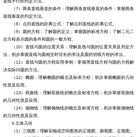
直线平行的判定方法。
（7）两条直线垂直的条件：理解两条直线垂直的条件；掌握两条
直线垂直的判定方法。
（8）点到直线的距离公式：了解点到直线的距离公式。
（9）圆的方程：了解圆的定义；掌握圆的标准方程；了解二元二
次方程表示圆的条件和圆的一般方程。
（10）直线与圆的位置关系：理解直线与圆的位置关系及判定方
法，初步掌握直线与圆相交时弦长的求法及圆的切线方程的求法。
（11）直线与圆的方程应用举例：掌握用直线方程与圆的方程解
决实际问题的方法。
（12）椭圆：理解椭圆的概念及标准方程；初步掌握椭圆的几何
性质及应用。
（13）双曲线：理解双曲线的概念及标准方程；初步掌握双曲线
的几何性质及应用。
（14）抛物线：理解抛物线的概念及标准方程；初步掌握抛物线
的几何性质及应用。
4.立体几何
（1）三视图：理解实物或空间图形的正视图、俯视图、左视图。