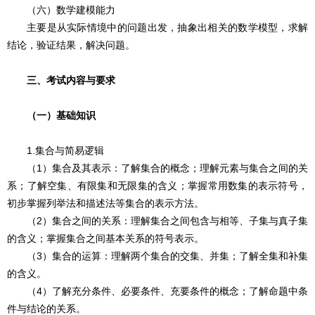
（六）数学建模能力
主要是从实际情境中的问题出发，抽象出相关的数学模型，求解
结论，验证结果，解决问题。
三、考试内容与要求
（一）基础知识
1.集合与简易逻辑
（1）集合及其表示：了解集合的概念；理解元素与集合之间的关
系；了解空集、有限集和无限集的含义；掌握常用数集的表示符号，
初步掌握列举法和描述法等集合的表示方法。
（2）集合之间的关系：理解集合之间包含与相等、子集与真子集
的含义；掌握集合之间基本关系的符号表示。
（3）集合的运算：理解两个集合的交集、并集；了解全集和补集
的含义。
（4）了解充分条件、必要条件、充要条件的概念；了解命题中条
件与结论的关系。