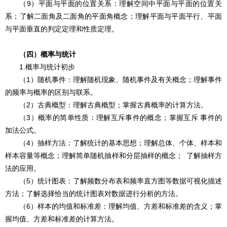
（9）平面与平面的位置关系：理解空间中平面与平面的位置关
系；了解二面角及二面角的平面角概念；理解平面与平面平行、平面
与平面垂直的判定定理和性质定理。
（四）概率与统计
1.概率与统计初步
（1）随机事件：理解随机现象、随机事件及有关概念；理解事件
的频率与概率的区别与联系。
（2）古典概型：理解古典概型；掌握古典概率的计算方法。
（3）概率的简单性质：理解互斥事件的概念；掌握互斥 事件的
加法公式。
（4）抽样方法：了解统计的基本思想；理解总体、个体、样本和
样本容量等概念；理解简单随机抽样和分层抽样的概念； 了解抽样方
法的应用。
（5）统计图表：了解频数分布表和频率直方图等数据可视化描述
方法；了解选择恰当的统计图表对数据进行分析的方法。
（6）样本的均值和标准差：理解均值、方差和标准差的含义；掌
握均值、方差和标准差的计算方法。