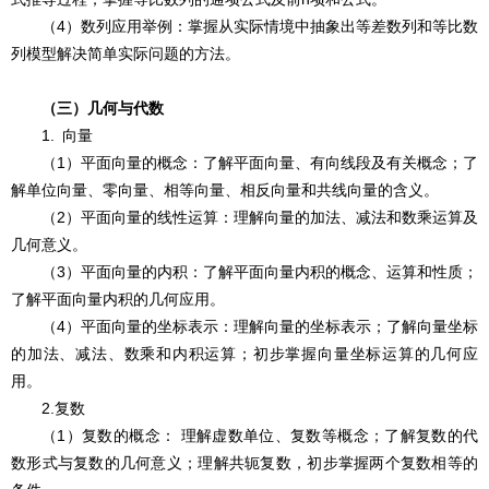
（4）数列应用举例：掌握从实际情境中抽象出等差数列和等比数
列模型解决简单实际问题的方法。
（三）几何与代数
1. 向量
（1）平面向量的概念：了解平面向量、有向线段及有关概念；了
解单位向量、零向量、相等向量、相反向量和共线向量的含义。
（2）平面向量的线性运算：理解向量的加法、减法和数乘运算及
几何意义。
（3）平面向量的内积：了解平面向量内积的概念、运算和性质；
了解平面向量内积的几何应用。
（4）平面向量的坐标表示：理解向量的坐标表示；了解向量坐标
的加法、减法、数乘和内积运算；初步掌握向量坐标运算的几何应
用。
2.复数
（1）复数的概念： 理解虚数单位、复数等概念；了解复数的代
数形式与复数的几何意义；理解共轭复数，初步掌握两个复数相等的