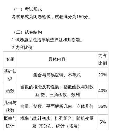
（一）考试形式
考试形式为闭卷笔试，试卷满分为150分。
（二）试卷结构
1.试卷题型包括单项选择题和判断题。
2.内容比例
约占
专题
具体内容
比例
基础知
集合与简易逻辑、不等式
20%
识
函数的概念及其性质、指数函数与对数
函数
40%
函 数、三角函数、数列
几何与
向量、复数、平面解析几何、立体几何
35%
代数
概率与
概率与统计初步、排列组合、随机变量
5%
统计
及 其分布、统计（拓展）