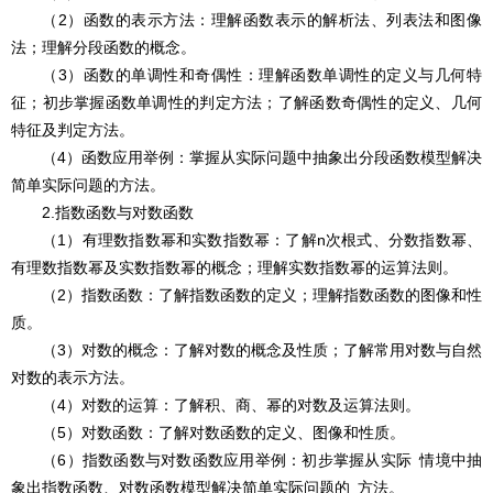
（2）函数的表示方法：理解函数表示的解析法、列表法和图像
法；理解分段函数的概念。
（3）函数的单调性和奇偶性：理解函数单调性的定义与几何特
征；初步掌握函数单调性的判定方法；了解函数奇偶性的定义、几何
特征及判定方法。
（4）函数应用举例：掌握从实际问题中抽象出分段函数模型解决
简单实际问题的方法。
2.指数函数与对数函数
（1）有理数指数幂和实数指数幂：了解n次根式、分数指数幂、
有理数指数幂及实数指数幂的概念；理解实数指数幂的运算法则。
（2）指数函数：了解指数函数的定义；理解指数函数的图像和性
质。
（3）对数的概念：了解对数的概念及性质；了解常用对数与自然
对数的表示方法。
（4）对数的运算：了解积、商、幂的对数及运算法则。
（5）对数函数：了解对数函数的定义、图像和性质。
（6）指数函数与对数函数应用举例：初步掌握从实际 情境中抽
象出指数函数、对数函数模型解决简单实际问题的 方法。