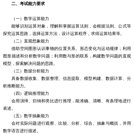
二、考试能力要求
（一）数学运算能力
能够识别运算对象，理解和掌握运算法则，会根据法则、公式等
探究运算思路，选择运算方法，设计运算程序，求得运算结果等。
（二）直观想象能力
借助空间图形认识事物的位置关系、形态变化与运动规律；利用
图形描述和分析数学问题；利用数与形的联系，构建数学问题的直观
模型，探索解决问题的思路。
（三）数据分析能力
具备数据收集、数据整理、信息提取、模型构建、数据计算、分
析推断能力。
（四）逻辑推理能力
会用演绎、归纳和类比进行推理，能准确、清晰、有条理地进行
表述。
（五）数学抽象能力
会对实际问题进行观察、比较、分析、综合、抽象与概括，并用
数学语言进行描述。