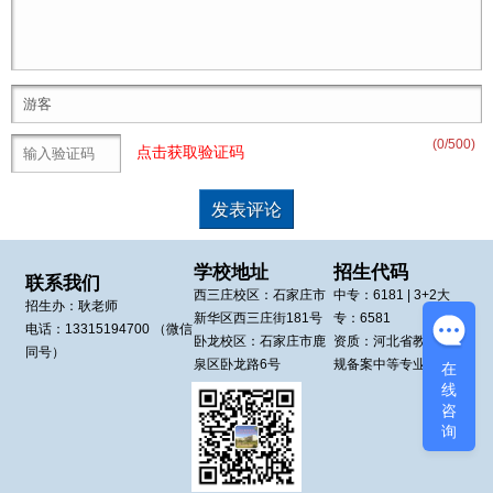
(
0
/500)
点击获取验证码
学校地址
招生代码
联系我们
西三庄校区：
石家庄市
中专：
6181
| 3+2大
招生办：
耿老师
新华区
西三庄街181号
专：
6581
电话：
13315194700
（微信
卧龙校区：
石家庄市鹿
资质：河北省教育厅正
同号）
泉区
卧龙路6号
规备案中等专业学校
在
线
咨
询