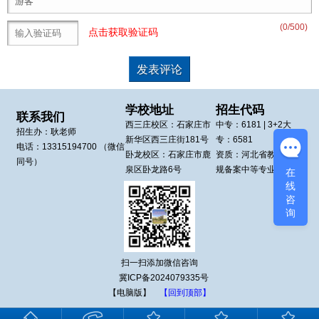
(
0
/500)
点击获取验证码
学校地址
招生代码
联系我们
西三庄校区：
石家庄市
中专：
6181
| 3+2大
招生办：
耿老师
新华区
西三庄街181号
专：
6581
电话：
13315194700
（微信
卧龙校区：
石家庄市鹿
资质：河北省教育厅正
同号）
泉区
卧龙路6号
规备案中等专业学校
在
线
咨
询
扫一扫添加微信咨询
冀ICP备2024079335号
【电脑版】
【回到顶部】