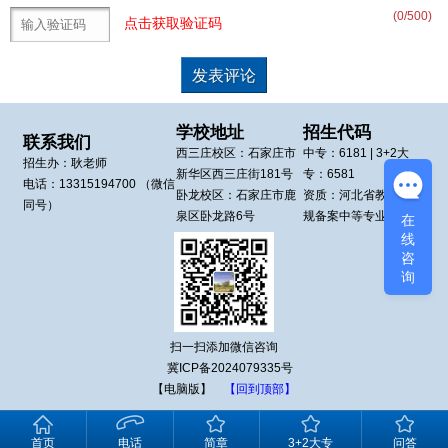
(
0
/500)
点击获取验证码
学校地址
招生代码
联系我们
西三庄校区：
石家庄市
中专：
6181
| 3+2大
招生办：
耿老师
新华区
西三庄街181号
专：
6581
电话：
13315194700
（微信
卧龙校区：
石家庄市鹿
资质：河北省教育厅正
同号）
泉区
卧龙路6号
规备案中等专业学校
在
线
咨
询
扫一扫添加微信咨询
冀ICP备2024079335号
【电脑版】
【回到顶部】
首页
电话
简章
3+2大专
问答