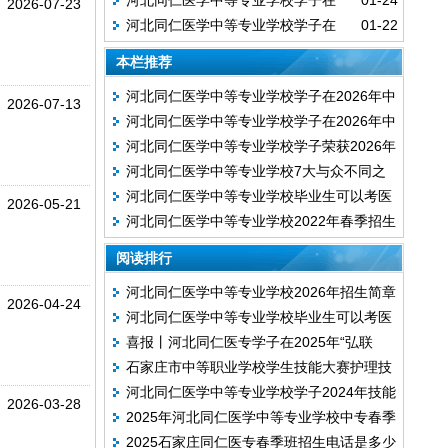
河北同仁医学中等专业学校学子在
01-24
春新生报到现场
2026-07-23
河北同仁医学中等专业学校学子在
01-22
2026年中职康复技术技能大赛中荣获三等奖
2026年中职口腔修复技能大赛中荣获三等奖
本栏推荐
河北同仁医学中等专业学校学子在2026年中
2026-07-13
河北同仁医学中等专业学校学子在2026年中
职康复技术技能大赛中荣获三等奖
河北同仁医学中等专业学校学子荣获2026年
职口腔修复技能大赛中荣获三等奖
河北同仁医学中等专业学校7大与众不同之
中职护理技能大赛三等奖
河北同仁医学中等专业学校毕业生可以考医
处
2026-05-21
河北同仁医学中等专业学校2022年春季招生
师资格证吗？
火热进行中...
阅读排行
河北同仁医学中等专业学校2026年招生简章
2026-04-24
河北同仁医学中等专业学校毕业生可以考医
喜报丨河北同仁医专学子在2025年“弘联
师资格证吗？
石家庄市中等职业学校学生技能大赛护理技
杯”河北省职业院校技能大赛(中职)护理技能
河北同仁医学中等专业学校学子2024年技能
能比赛 在河北同仁医学中等专业学校隆重开
赛项荣获省级三等奖
2026-03-28
2025年河北同仁医学中等专业学校中专春季
大赛（中职组）康复技术大赛荣获全市三等
幕
2025石家庄同仁医专春季班招生电话是多少
班报名渠道已开启！